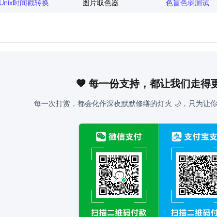
Unix时间戳转换
图片取色器
色盲色弱测试
🧡 每一份支持，都让我们走得
每一次打赏，都会化作深夜默默修缮的灯火 🌙，只为让你