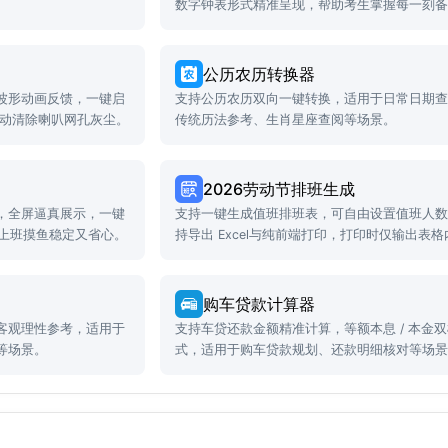
数字钟表形式精准呈现，帮助考生掌握每一刻
长。
公历农历转换器
波形动画反馈，一键启
支持公历农历双向一键转换，适用于日常日期
振动清除喇叭网孔灰尘。
传统历法参考、生肖星座查阅等场景。
2026劳动节排班生成
，全屏逼真展示，一键
支持一键生成值班排班表，可自由设置值班人
，上班摸鱼稳定又省心。
持导出 Excel与纯前端打印，打印时仅输出表格
容。
购车贷款计算器
客观理性参考，适用于
支持车贷还款金额精准计算，等额本息 / 本金
等场景。
式，适用于购车贷款规划、还款明细核对等场