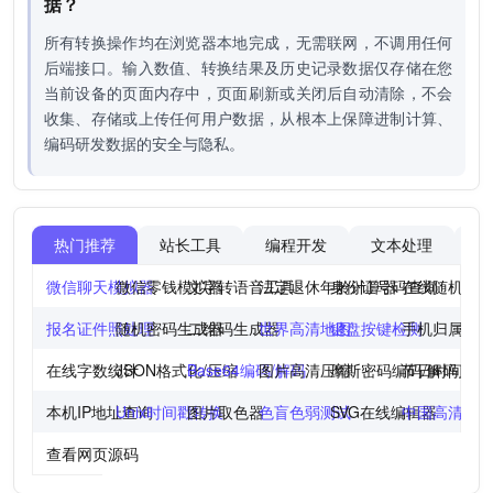
据？
所有转换操作均在浏览器本地完成，无需联网，不调用任何
后端接口。输入数值、转换结果及历史记录数据仅存储在您
当前设备的页面内存中，页面刷新或关闭后自动清除，不会
收集、存储或上传任何用户数据，从根本上保障进制计算、
编码研发数据的安全与隐私。
热门推荐
站长工具
编程开发
文本处理
图
微信聊天模拟器
微信零钱模拟器
文字转语音工具
法定退休年龄计算器
身份证号码查询
在线随机点
报名证件照处理
随机密码生成器
二维码生成器
世界高清地图
键盘按键检测
手机归属地
在线字数统计
JSON格式化/压缩
Base64编码/解码
图片高清压缩
摩斯密码编码/解码
节日时间倒
本机IP地址查询
Unix时间戳转换
图片取色器
色盲色弱测试
SVG在线编辑器
中国高清地
查看网页源码