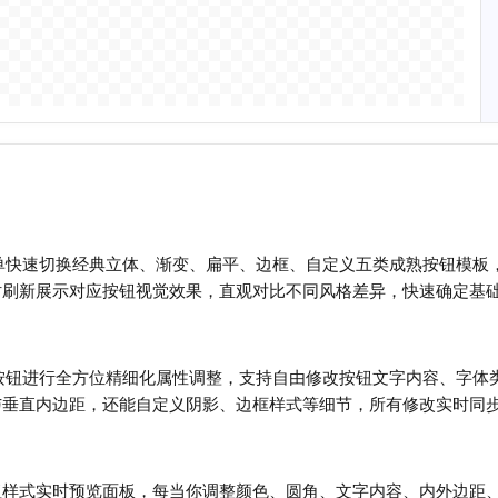
拉菜单快速切换经典立体、渐变、扁平、边框、自定义五类成熟按钮模
时刷新展示对应按钮视觉效果，直观对比不同风格差异，快速确定基
可对按钮进行全方位精细化属性调整，支持自由修改按钮文字内容、字
与垂直内边距，还能自定义阴影、边框样式等细节，所有修改实时同
钮样式实时预览面板，每当你调整颜色、圆角、文字内容、内外边距