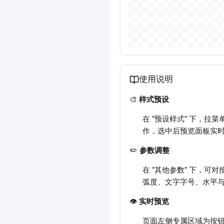
使用说明
🎨
样式预设
在 "预设样式" 下，
作，选中后预览面板实
✏️
参数调整
在 "其他参数" 下，
弧度、文字字号、水平
👁️
实时预览
页面左侧专属区域为按