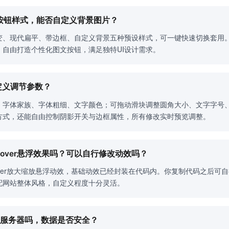
设按钮样式，能否自定义背景图片？
变、现代扁平、带边框、自定义背景五种预设样式，可一键快速切换套用
，自由打造个性化图文按钮，满足独特UI设计需求。
定义调节参数？
、字体家族、字体粗细、文字颜色；可拖动滑块调整圆角大小、文字字号
方式，还能自由控制阴影开关与边框属性，所有修改实时预览调整。
hover悬浮效果吗？可以自行修改动效吗？
over放大缩放悬浮动效，基础动效已经封装在代码内。你复制代码之后可自
配网站整体风格，自定义程度十分灵活。
上传服务器吗，数据是否安全？