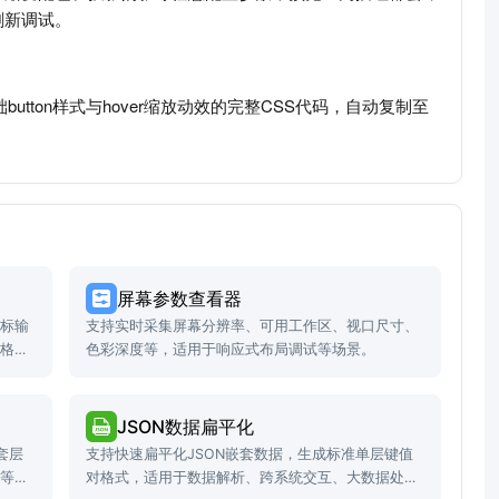
刷新调试。
tton样式与hover缩放动效的完整CSS代码，自动复制至
屏幕参数查看器
目标输
支持实时采集屏幕分辨率、可用工作区、视口尺寸、
入格
色彩深度等，适用于响应式布局调试等场景。
JSON数据扁平化
套层
支持快速扁平化JSON嵌套数据，生成标准单层键值
析等场
对格式，适用于数据解析、跨系统交互、大数据处理