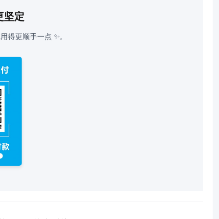
更坚定
用得更顺手一点 ✨。