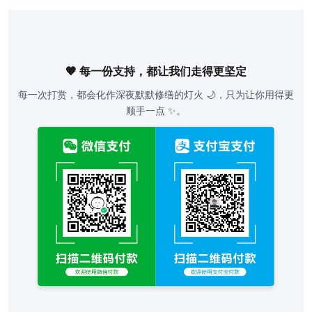
🧡 每一份支持，都让我们走得更坚定
每一次打赏，都会化作深夜默默修缮的灯火 🌙，只为让你用得更
顺手一点 ✨。