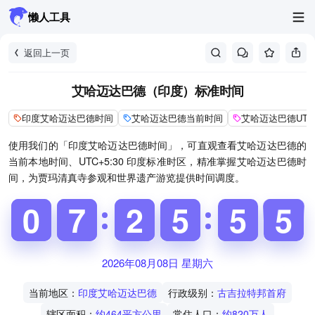
懒人工具
返回上一页
艾哈迈达巴德（印度）标准时间
印度艾哈迈达巴德时间
艾哈迈达巴德当前时间
艾哈迈达巴德UTC+
使用我们的「印度艾哈迈达巴德时间」，可直观查看艾哈迈达巴德的
当前本地时间、UTC+5:30 印度标准时区，精准掌握艾哈迈达巴德时
间，为贾玛清真寺参观和世界遗产游览提供时间调度。
9
9
0
0
9
9
7
7
5
5
2
2
4
4
5
5
4
5
5
5
6
5
2026年08月08日 星期六
当前地区：
印度艾哈迈达巴德
行政级别：
古吉拉特邦首府
辖区面积：
约464平方公里
常住人口：
约820万人