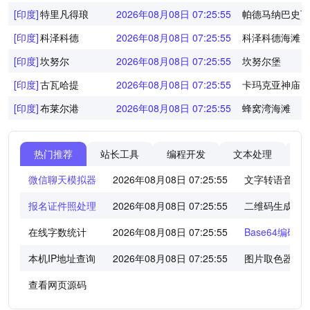
[印度]
特里凡得琅
2026年08月08日 07:25:55
帕德马纳巴史瓦
[印度]
科泽科德
2026年08月08日 07:25:55
科泽科德海滩
[印度]
坎努尔
2026年08月08日 07:25:55
坎努尔堡
[印度]
古瓦哈提
2026年08月08日 07:25:55
卡玛克亚神庙
[印度]
布莱尔港
2026年08月08日 07:25:55
蜂窝湾海滩
热门推荐
站长工具
编程开发
文本处理
图
微信聊天模拟器
2026年08月08日 07:25:55
文字转语音工
报名证件照处理
2026年08月08日 07:25:55
二维码生成器
在线字数统计
2026年08月08日 07:25:55
Base64编码/
本机IP地址查询
2026年08月08日 07:25:55
图片取色器
查看网页源码