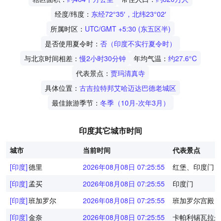
经度/纬度：
东经72°35′，北纬23°02′
所属时区：
UTC/GMT +5:30 (东五区半)
是否使用夏令时：
否（印度不实行夏令时）
与北京时间相差：
慢2小时30分钟
年均气温：
约27.6°C
代表景点：
贾玛清真寺
具体位置：
古吉拉特邦艾哈迈达巴德老城区
最佳旅游季节：
冬季（10月-次年3月）
印度其它城市时间
城市
当前时间
代表景点
[印度]
德里
2026年08月08日 07:25:55
红堡、印度门
[印度]
孟买
2026年08月08日 07:25:55
印度门
[印度]
班加罗尔
2026年08月08日 07:25:55
班加罗尔宫殿
[印度]
金奈
2026年08月08日 07:25:55
卡帕利锡瓦拉尔