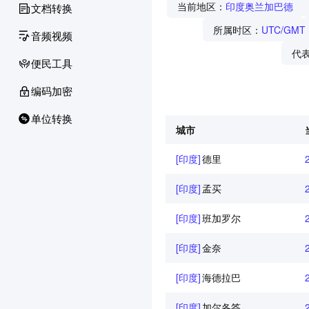
当前地区：
印度奥兰加巴德
文档转换
所属时区：
UTC/GMT
音频视频
代
便民工具
编码加密
单位转换
城市
[印度]
德里
[印度]
孟买
[印度]
班加罗尔
[印度]
金奈
[印度]
海德拉巴
[印度]
加尔各答