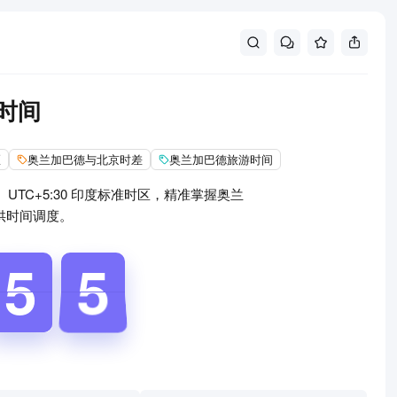
时间
区
奥兰加巴德与北京时差
奥兰加巴德旅游时间
C+5:30 印度标准时区，精准掌握奥兰
供时间调度。
4
5
5
5
6
5