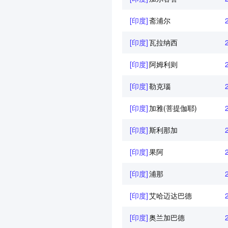
[印度]
斋浦尔
[印度]
瓦拉纳西
[印度]
阿姆利则
[印度]
勒克瑙
[印度]
加雅(菩提伽耶)
[印度]
斯利那加
[印度]
果阿
[印度]
浦那
[印度]
艾哈迈达巴德
[印度]
奥兰加巴德