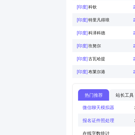
[印度]
科钦
[印度]
特里凡得琅
[印度]
科泽科德
[印度]
坎努尔
[印度]
古瓦哈提
[印度]
布莱尔港
热门推荐
站长工具
微信聊天模拟器
报名证件照处理
在线字数统计