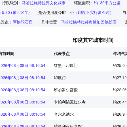
行政级别：
马哈拉施特拉邦文化城市
辖区面积：
约139平方公里
 +5:30 (东五区半)
是否使用夏令时：
否（印度不实行夏令时）
与
表景点：
阿旃陀石窟
具体位置：
马哈拉施特拉邦奥兰加巴德郊区
印度其它城市时间
当前时间
代表景点
年均气
2026年08月08日 08:10:55
红堡、印度门
约25.0°
2026年08月08日 08:10:55
印度门
约27.1°
2026年08月08日 08:10:55
班加罗尔宫殿
约22.9°
2026年08月08日 08:10:55
卡帕利锡瓦拉尔寺
约28.4°
2026年08月08日 08:10:55
查尔米纳尔
约26.9°
2026年08月08日 08:10:55
维多利亚纪念馆
约26.8°