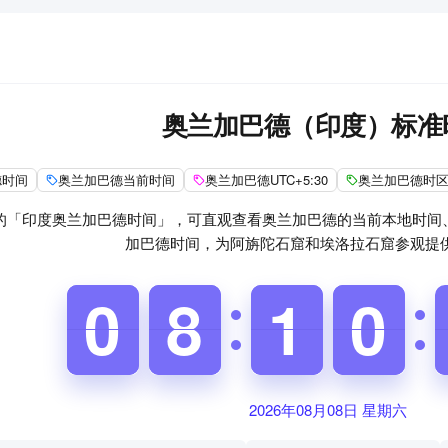
奥兰加巴德（印度）标准
德时间
奥兰加巴德当前时间
奥兰加巴德UTC+5:30
奥兰加巴德时
的「印度奥兰加巴德时间」，可直观查看奥兰加巴德的当前本地时间、UT
加巴德时间，为阿旃陀石窟和埃洛拉石窟参观提
1
1
0
0
0
0
8
8
4
4
1
1
9
9
0
0
2026年08月08日 星期六