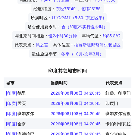
经度/纬度：
东经75°49′，北纬26°55′
所属时区：
UTC/GMT +5:30 (东五区半)
是否使用夏令时：
否（印度不实行夏令时）
与北京时间相差：
慢2小时30分钟
年均气温：
约25.2°C
代表景点：
风之宫
具体位置：
拉贾斯坦邦斋浦尔老城区
最佳旅游季节：
冬季（10月-次年3月）
印度其它城市时间
城市
当前时间
代表景点
[印度]
德里
2026年08月08日 04:20:45
红堡、印度门
[印度]
孟买
2026年08月08日 04:20:45
印度门
[印度]
班加罗尔
2026年08月08日 04:20:45
班加罗尔宫殿
[印度]
金奈
2026年08月08日 04:20:45
卡帕利锡瓦拉尔
[印度]
海德拉巴
2026年08月08日 04:20:45
查尔米纳尔