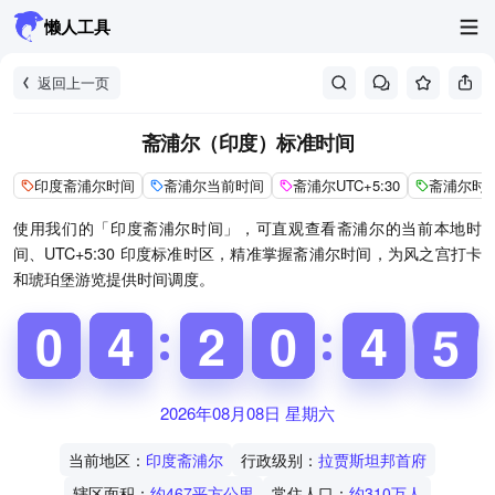
懒人工具
返回上一页
斋浦尔（印度）标准时间
印度斋浦尔时间
斋浦尔当前时间
斋浦尔UTC+5:30
斋浦尔时
使用我们的「印度斋浦尔时间」，可直观查看斋浦尔的当前本地时
间、UTC+5:30 印度标准时区，精准掌握斋浦尔时间，为风之宫打卡
和琥珀堡游览提供时间调度。
9
9
0
0
6
6
4
4
5
5
2
2
9
9
0
0
3
4
4
5
6
5
2026年08月08日 星期六
当前地区：
印度斋浦尔
行政级别：
拉贾斯坦邦首府
辖区面积：
约467平方公里
常住人口：
约310万人