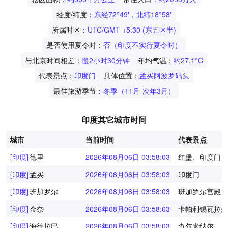
经度/纬度：
东经72°49′，北纬18°58′
所属时区：
UTC/GMT +5:30 (东五区半)
是否使用夏令时：
否（印度不实行夏令时）
与北京时间相差：
慢2小时30分钟
年均气温：
约27.1°C
代表景点：
印度门
具体位置：
孟买阿波罗码头
最佳旅游季节：
冬季（11月-次年3月）
印度其它城市时间
城市
当前时间
代表景点
[印度]
德里
2026年08月06日 03:58:03
红堡、印度门
[印度]
孟买
2026年08月06日 03:58:03
印度门
[印度]
班加罗尔
2026年08月06日 03:58:03
班加罗尔宫殿
[印度]
金奈
2026年08月06日 03:58:03
卡帕利锡瓦拉尔
[印度]
海德拉巴
2026年08月06日 03:58:03
查尔米纳尔