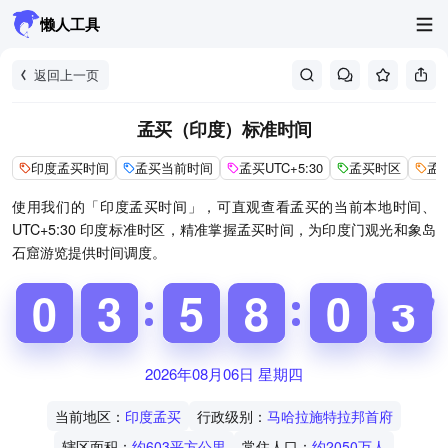
懒人工具
返回上一页
孟买（印度）标准时间
印度孟买时间
孟买当前时间
孟买UTC+5:30
孟买时区
孟
使用我们的「印度孟买时间」，可直观查看孟买的当前本地时间、
UTC+5:30 印度标准时区，精准掌握孟买时间，为印度门观光和象岛
石窟游览提供时间调度。
9
9
0
0
6
6
3
3
2
2
5
5
7
8
8
5
0
0
3
4
4
2026年08月06日 星期四
当前地区：
印度孟买
行政级别：
马哈拉施特拉邦首府
辖区面积：
约603平方公里
常住人口：
约2050万人