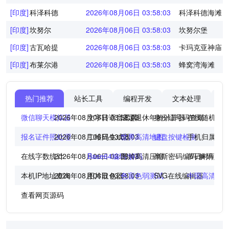
[印度]
科泽科德
2026年08月06日 03:58:03
科泽科德海滩
[印度]
坎努尔
2026年08月06日 03:58:03
坎努尔堡
[印度]
古瓦哈提
2026年08月06日 03:58:03
卡玛克亚神庙
[印度]
布莱尔港
2026年08月06日 03:58:03
蜂窝湾海滩
热门推荐
站长工具
编程开发
文本处理
图
微信聊天模拟器
2026年08月06日 03:58:03
文字转语音工具
法定退休年龄计算器
身份证号码查询
在线随机点
报名证件照处理
2026年08月06日 03:58:03
二维码生成器
世界高清地图
键盘按键检测
手机归属地
在线字数统计
2026年08月06日 03:58:03
Base64编码/解码
图片高清压缩
摩斯密码编码/解码
节日时间倒
本机IP地址查询
2026年08月06日 03:58:03
图片取色器
色盲色弱测试
SVG在线编辑器
中国高清地
查看网页源码