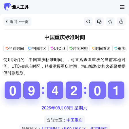
懒人工具
返回上一页
中国重庆标准时间
当前时间
中国时区
UTC+8
时间对照
时间查询
重庆时
使用我们的「中国重庆标准时间」，可直观查看重庆的当前本地时
间、UTC+8标准时区，精准掌握重庆时间，为山城游览和火锅聚餐提
供时刻规划。
9
9
0
0
8
8
9
9
3
3
4
4
1
2
2
5
0
0
1
2
1
2026年08月08日 星期六
当前地区：
中国重庆
所属时区：
UTC/GMT +8:00 (东八区 - 北京时间)