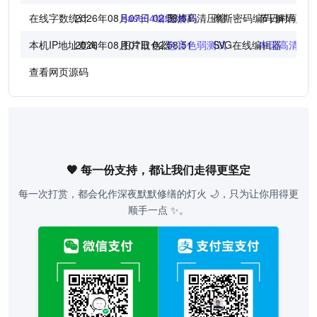
在线字数统计
2026年08月07日 02:58:52
Base64编码/解码
图片高清压缩
摩斯密码编码/解码
节日时间倒
本机IP地址查询
2026年08月07日 02:58:52
图片取色器
色盲色弱测试
SVG在线编辑器
中国高清地
查看网页源码
🧡 每一份支持，都让我们走得更坚定
每一次打赏，都会化作深夜默默修缮的灯火 🌙，只为让你用得更
顺手一点 ✨。