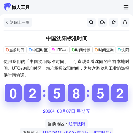
懒人工具
返回上一页
中国沈阳标准时间
当前时间
中国时区
UTC+8
时间对照
时间查询
沈阳时
使用我们的「中国沈阳标准时间」，可直观查看沈阳的当前本地时
间、UTC+8标准时区，精准掌握沈阳时间，为故宫游览和工业旅游提
供时间协调。
9
9
0
0
1
1
2
2
4
4
5
5
7
7
8
8
4
5
5
2
3
2
2026年08月07日 星期五
当前地区：
辽宁沈阳
所属时区：
UTC/GMT +8:00 (东八区 - 北京时间)