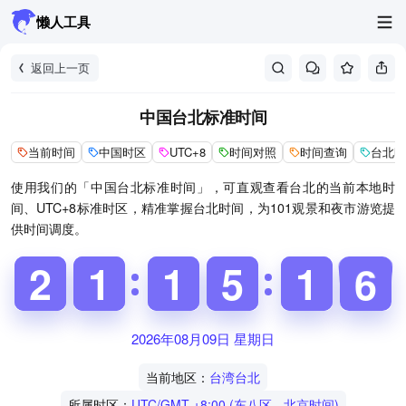
懒人工具
返回上一页
中国台北标准时间
当前时间
中国时区
UTC+8
时间对照
时间查询
台北时
使用我们的「中国台北标准时间」，可直观查看台北的当前本地时
间、UTC+8标准时区，精准掌握台北时间，为101观景和夜市游览提
供时间调度。
1
1
2
2
1
1
1
1
1
1
1
1
4
4
5
5
1
1
1
1
6
7
6
2026年08月09日 星期日
当前地区：
台湾台北
所属时区：
UTC/GMT +8:00 (东八区 - 北京时间)