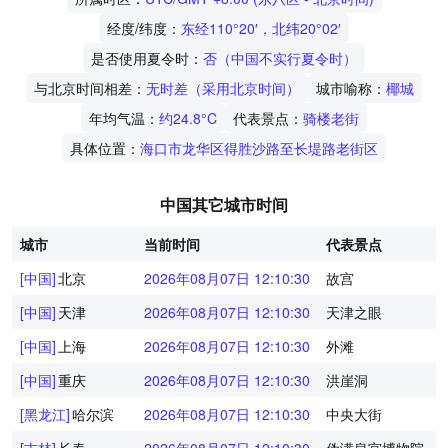
经度/纬度：
东经110°20′，北纬20°02′
是否使用夏令时：
否（中国不实行夏令时）
与北京时间相差：
无时差（采用北京时间）
城市喻称：
椰城
年均气温：
约24.8°C
代表景点：
骑楼老街
具体位置：
海口市龙华区得胜沙路至长堤路老街区
中国其它城市时间
城市
当前时间
代表景点
[中国]
北京
2026年08月07日 12:10:30
故宫
[中国]
天津
2026年08月07日 12:10:30
天津之眼
[中国]
上海
2026年08月07日 12:10:30
外滩
[中国]
重庆
2026年08月07日 12:10:30
洪崖洞
[黑龙江]
哈尔滨
2026年08月07日 12:10:30
中央大街