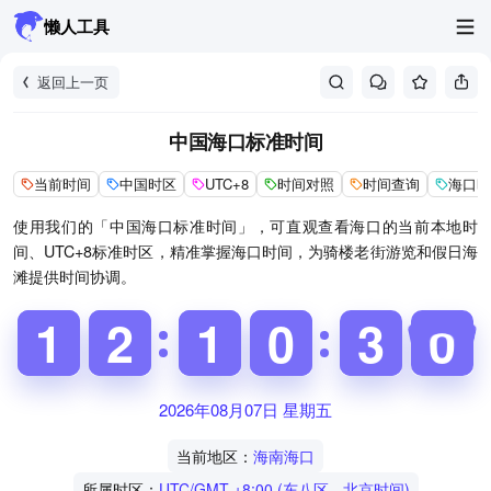
懒人工具
返回上一页
中国海口标准时间
当前时间
中国时区
UTC+8
时间对照
时间查询
海口时
使用我们的「中国海口标准时间」，可直观查看海口的当前本地时
间、UTC+8标准时区，精准掌握海口时间，为骑楼老街游览和假日海
滩提供时间协调。
1
1
1
1
1
1
2
2
1
1
1
1
9
9
0
0
2
3
3
0
1
1
2026年08月07日 星期五
当前地区：
海南海口
所属时区：
UTC/GMT +8:00 (东八区 - 北京时间)