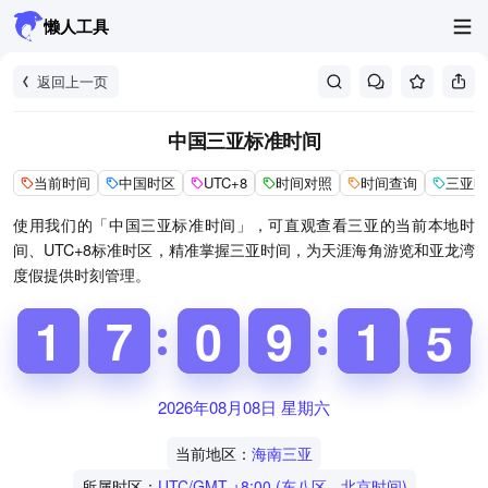
懒人工具
返回上一页
中国三亚标准时间
当前时间
中国时区
UTC+8
时间对照
时间查询
三亚时
使用我们的「中国三亚标准时间」，可直观查看三亚的当前本地时
间、UTC+8标准时区，精准掌握三亚时间，为天涯海角游览和亚龙湾
度假提供时刻管理。
1
1
1
1
6
6
7
7
9
9
0
0
8
8
9
9
0
1
1
5
6
5
2026年08月08日 星期六
当前地区：
海南三亚
所属时区：
UTC/GMT +8:00 (东八区 - 北京时间)