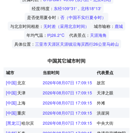
经度/纬度：
东经109°31′，北纬18°13′
是否使用夏令时：
否（中国不实行夏令时）
与北京时间相差：
无时差（采用北京时间）
城市喻称：
鹿城
年均气温：
约26.2°C
代表景点：
天涯海角
具体位置：
三亚市天涯区天涯镇沿海滨西行26公里马岭山
中国其它城市时间
城市
当前时间
代表景点
[中国]
北京
2026年08月07日 17:09:15
故宫
[中国]
天津
2026年08月07日 17:09:15
天津之眼
[中国]
上海
2026年08月07日 17:09:15
外滩
[中国]
重庆
2026年08月07日 17:09:15
洪崖洞
[黑龙江]
哈尔滨
2026年08月07日 17:09:15
中央大街