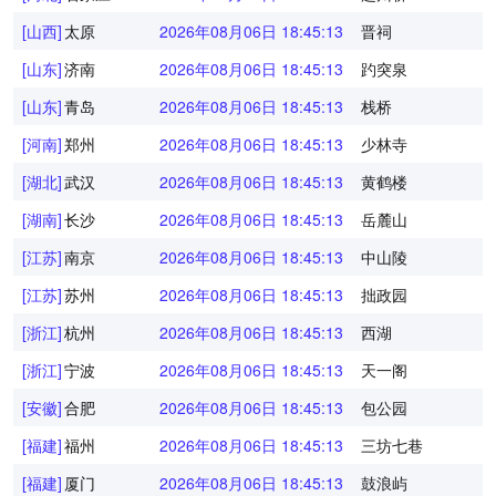
[山西]
太原
2026年08月06日 18:45:13
晋祠
[山东]
济南
2026年08月06日 18:45:13
趵突泉
[山东]
青岛
2026年08月06日 18:45:13
栈桥
[河南]
郑州
2026年08月06日 18:45:13
少林寺
[湖北]
武汉
2026年08月06日 18:45:13
黄鹤楼
[湖南]
长沙
2026年08月06日 18:45:13
岳麓山
[江苏]
南京
2026年08月06日 18:45:13
中山陵
[江苏]
苏州
2026年08月06日 18:45:13
拙政园
[浙江]
杭州
2026年08月06日 18:45:13
西湖
[浙江]
宁波
2026年08月06日 18:45:13
天一阁
[安徽]
合肥
2026年08月06日 18:45:13
包公园
[福建]
福州
2026年08月06日 18:45:13
三坊七巷
[福建]
厦门
2026年08月06日 18:45:13
鼓浪屿