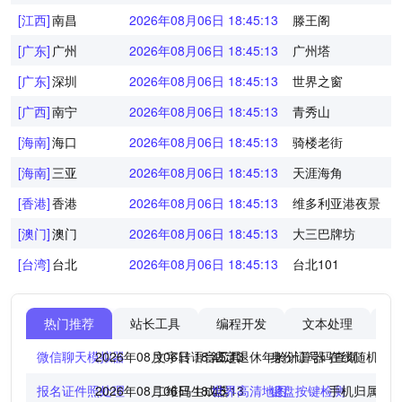
[江西]
南昌
2026年08月06日 18:45:13
滕王阁
[广东]
广州
2026年08月06日 18:45:13
广州塔
[广东]
深圳
2026年08月06日 18:45:13
世界之窗
[广西]
南宁
2026年08月06日 18:45:13
青秀山
[海南]
海口
2026年08月06日 18:45:13
骑楼老街
[海南]
三亚
2026年08月06日 18:45:13
天涯海角
[香港]
香港
2026年08月06日 18:45:13
维多利亚港夜景
[澳门]
澳门
2026年08月06日 18:45:13
大三巴牌坊
[台湾]
台北
2026年08月06日 18:45:13
台北101
热门推荐
站长工具
编程开发
文本处理
图
微信聊天模拟器
2026年08月06日 18:45:13
文字转语音工具
法定退休年龄计算器
身份证号码查询
在线随机点
报名证件照处理
2026年08月06日 18:45:13
二维码生成器
世界高清地图
键盘按键检测
手机归属地