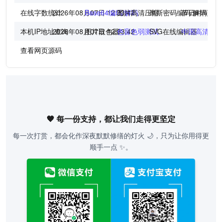
在线字数统计
2026年08月07日 12:33:43
Base64编码/解码
图片高清压缩
摩斯密码编码/解码
节日时间倒
本机IP地址查询
2026年08月07日 12:33:43
图片取色器
色盲色弱测试
SVG在线编辑器
中国高清地
查看网页源码
🧡 每一份支持，都让我们走得更坚定
每一次打赏，都会化作深夜默默修缮的灯火 🌙，只为让你用得更
顺手一点 ✨。