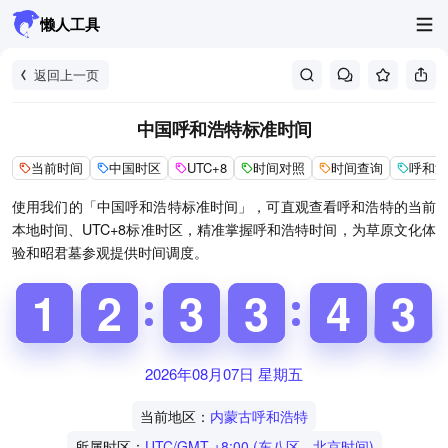
懒人工具
返回上一页
中国呼和浩特标准时间
当前时间
中国时区
UTC+8
时间对照
时间查询
呼和浩
使用我们的「中国呼和浩特标准时间」，可直观查看呼和浩特的当前
本地时间、UTC+8标准时区，精准掌握呼和浩特时间，为草原文化体
验和昭君墓参观提供时间调度。
1
1
1
1
1
1
2
2
2
2
3
3
2
2
3
3
3
4
4
3
4
3
2026年08月07日 星期五
当前地区：
内蒙古呼和浩特
所属时区：
UTC/GMT +8:00 (东八区 - 北京时间)