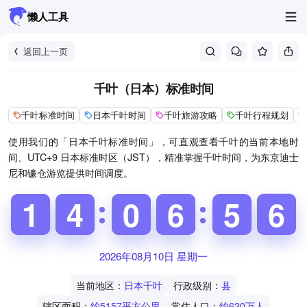
懒人工具
返回上一页
千叶（日本）标准时间
千叶标准时间
日本千叶时间
千叶旅游攻略
千叶行程规划
使用我们的「日本千叶标准时间」，可直观查看千叶的当前本地时
间、UTC+9 日本标准时区（JST），精准掌握千叶时间，为东京迪士
尼和镰仓游览提供时间调度。
1
1
1
1
3
3
4
4
9
9
0
0
5
5
6
6
4
5
5
6
7
6
2026年08月10日 星期一
当前地区：
日本千叶
行政级别：
县
辖区面积：
约5157平方公里
常住人口：
约620万人