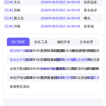
[日本]
大分
2026年08月06日 04:56:05
别府温泉
[日本]
宫崎
2026年08月06日 04:56:05
青岛海岸
[日本]
鹿儿岛
2026年08月06日 04:56:05
樱岛
[日本]
冲绳
2026年08月06日 04:56:05
首里城
热门推荐
站长工具
编程开发
文本处理
图
微信聊天模拟器
2026年08月06日 04:56:05
文字转语音工具
法定退休年龄计算器
身份证号码查询
在线随机点
报名证件照处理
2026年08月06日 04:56:05
二维码生成器
世界高清地图
键盘按键检测
手机归属地
在线字数统计
2026年08月06日 04:56:05
Base64编码/解码
图片高清压缩
摩斯密码编码/解码
节日时间倒
本机IP地址查询
2026年08月06日 04:56:05
图片取色器
色盲色弱测试
SVG在线编辑器
中国高清地
查看网页源码