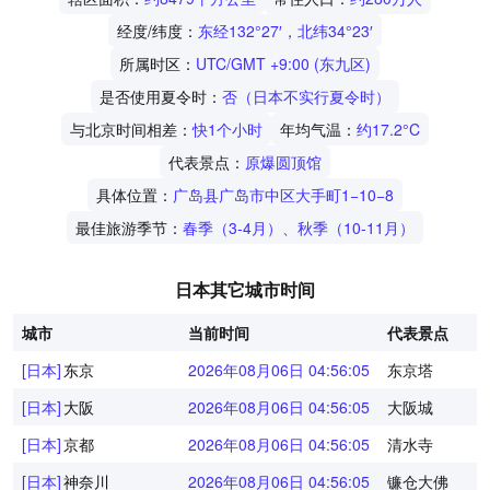
经度/纬度：
东经132°27′，北纬34°23′
所属时区：
UTC/GMT +9:00 (东九区)
是否使用夏令时：
否（日本不实行夏令时）
与北京时间相差：
快1个小时
年均气温：
约17.2°C
代表景点：
原爆圆顶馆
具体位置：
广岛县广岛市中区大手町1−10−8
最佳旅游季节：
春季（3-4月）、秋季（10-11月）
日本其它城市时间
城市
当前时间
代表景点
[日本]
东京
2026年08月06日 04:56:05
东京塔
[日本]
大阪
2026年08月06日 04:56:05
大阪城
[日本]
京都
2026年08月06日 04:56:05
清水寺
[日本]
神奈川
2026年08月06日 04:56:05
镰仓大佛