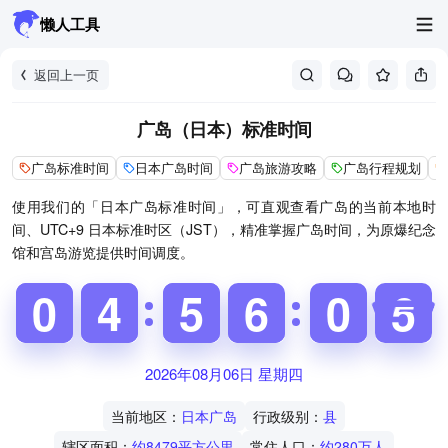
懒人工具
返回上一页
广岛（日本）标准时间
广岛标准时间
日本广岛时间
广岛旅游攻略
广岛行程规划
使用我们的「日本广岛标准时间」，可直观查看广岛的当前本地时
间、UTC+9 日本标准时区（JST），精准掌握广岛时间，为原爆纪念
馆和宫岛游览提供时间调度。
9
9
0
0
3
3
4
4
4
4
5
5
5
6
6
5
0
0
5
6
6
2026年08月06日 星期四
当前地区：
日本广岛
行政级别：
县
辖区面积：
约8479平方公里
常住人口：
约280万人