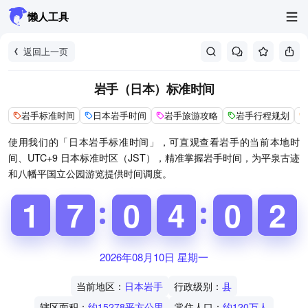
懒人工具
返回上一页
岩手（日本）标准时间
岩手标准时间
日本岩手时间
岩手旅游攻略
岩手行程规划
使用我们的「日本岩手标准时间」，可直观查看岩手的当前本地时
间、UTC+9 日本标准时区（JST），精准掌握岩手时间，为平泉古迹
和八幡平国立公园游览提供时间调度。
1
1
1
1
6
6
7
7
9
9
0
0
3
4
4
5
0
0
2
3
2
2026年08月10日 星期一
当前地区：
日本岩手
行政级别：
县
辖区面积：
约15278平方公里
常住人口：
约120万人