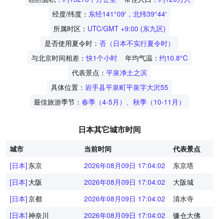
经度/纬度：
东经141°09′，北纬39°44′
所属时区：
UTC/GMT +9:00 (东九区)
是否使用夏令时：
否（日本不实行夏令时）
与北京时间相差：
快1个小时
年均气温：
约10.8°C
代表景点：
平泉净土之滨
具体位置：
岩手县平泉町平泉字大沢55
最佳旅游季节：
春季（4-5月）、秋季（10-11月）
日本其它城市时间
城市
当前时间
代表景点
[日本]
东京
2026年08月09日 17:04:02
东京塔
[日本]
大阪
2026年08月09日 17:04:02
大阪城
[日本]
京都
2026年08月09日 17:04:02
清水寺
[日本]
神奈川
2026年08月09日 17:04:02
镰仓大佛