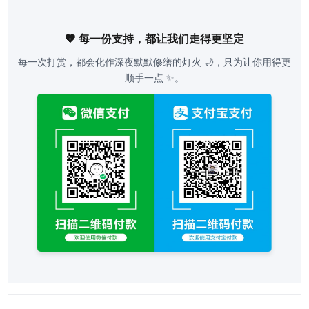
🧡 每一份支持，都让我们走得更坚定
每一次打赏，都会化作深夜默默修缮的灯火 🌙，只为让你用得更
顺手一点 ✨。