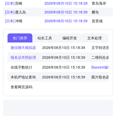
[日本]
宫崎
2026年08月10日 15:18:39
青岛海岸
[日本]
鹿儿岛
2026年08月10日 15:18:39
樱岛
[日本]
冲绳
2026年08月10日 15:18:39
首里城
热门推荐
站长工具
编程开发
文本处理
图
微信聊天模拟器
2026年08月10日 15:18:39
文字转语音工
报名证件照处理
2026年08月10日 15:18:39
二维码生成器
在线字数统计
2026年08月10日 15:18:39
Base64编码/
本机IP地址查询
2026年08月10日 15:18:39
图片取色器
查看网页源码