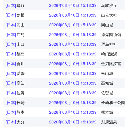
[日本]
鸟取
2026年08月10日 15:18:39
鸟取沙丘
[日本]
岛根
2026年08月10日 15:18:39
出云大社
[日本]
冈山
2026年08月10日 15:18:39
冈山城
[日本]
广岛
2026年08月10日 15:18:39
原爆圆顶馆
[日本]
山口
2026年08月10日 15:18:39
严岛神社
[日本]
德岛
2026年08月10日 15:18:39
鸣门漩涡
[日本]
香川
2026年08月10日 15:18:39
金刀比罗宫
[日本]
爱媛
2026年08月10日 15:18:39
松山城
[日本]
高知
2026年08月10日 15:18:39
高知城
[日本]
佐贺
2026年08月10日 15:18:39
佐贺城
[日本]
长崎
2026年08月10日 15:18:39
长崎和平公园
[日本]
熊本
2026年08月10日 15:18:39
熊本城
[日本]
大分
2026年08月10日 15:18:39
别府温泉