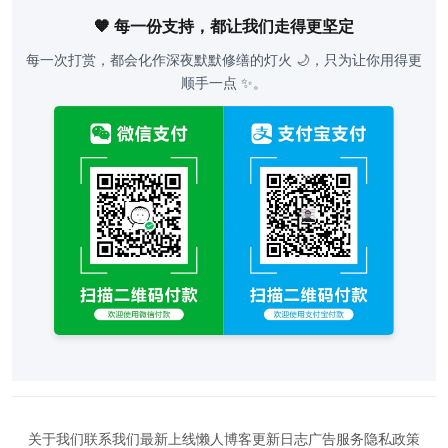
🧡 每一份支持，都让我们走得更坚定
每一次打赏，都会化作深夜默默修缮的灯火 🌙，只为让你用得更
顺手一点 ✨。
关于我们
联系我们
最新上线
懒人博客
更新日志
广告服务
隐私政策