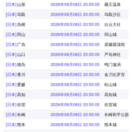
[日本]
山形
2026年08月08日 20:55:05
藏王温泉
[日本]
鸟取
2026年08月08日 20:55:05
鸟取沙丘
[日本]
岛根
2026年08月08日 20:55:05
出云大社
[日本]
冈山
2026年08月08日 20:55:05
冈山城
[日本]
广岛
2026年08月08日 20:55:05
原爆圆顶馆
[日本]
山口
2026年08月08日 20:55:05
严岛神社
[日本]
德岛
2026年08月08日 20:55:05
鸣门漩涡
[日本]
香川
2026年08月08日 20:55:05
金刀比罗宫
[日本]
爱媛
2026年08月08日 20:55:05
松山城
[日本]
高知
2026年08月08日 20:55:05
高知城
[日本]
佐贺
2026年08月08日 20:55:05
佐贺城
[日本]
长崎
2026年08月08日 20:55:05
长崎和平公园
[日本]
熊本
2026年08月08日 20:55:05
熊本城