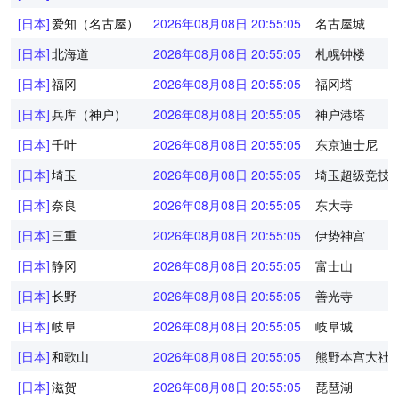
[日本]
爱知（名古屋）
2026年08月08日 20:55:05
名古屋城
[日本]
北海道
2026年08月08日 20:55:05
札幌钟楼
[日本]
福冈
2026年08月08日 20:55:05
福冈塔
[日本]
兵库（神户）
2026年08月08日 20:55:05
神户港塔
[日本]
千叶
2026年08月08日 20:55:05
东京迪士尼
[日本]
埼玉
2026年08月08日 20:55:05
埼玉超级竞技
[日本]
奈良
2026年08月08日 20:55:05
东大寺
[日本]
三重
2026年08月08日 20:55:05
伊势神宫
[日本]
静冈
2026年08月08日 20:55:05
富士山
[日本]
长野
2026年08月08日 20:55:05
善光寺
[日本]
岐阜
2026年08月08日 20:55:05
岐阜城
[日本]
和歌山
2026年08月08日 20:55:05
熊野本宫大社
[日本]
滋贺
2026年08月08日 20:55:05
琵琶湖