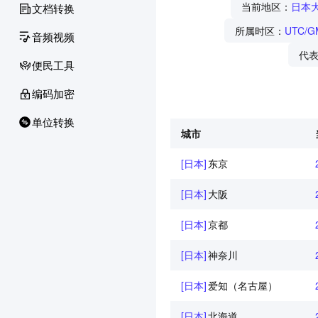
当前地区：
日本
文档转换
所属时区：
UTC/G
音频视频
代
便民工具
编码加密
单位转换
城市
[日本]
东京
[日本]
大阪
[日本]
京都
[日本]
神奈川
[日本]
爱知（名古屋）
[日本]
北海道