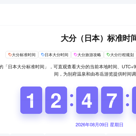
大分（日本）标准时
大分标准时间
日本大分时间
大分旅游攻略
大分行程规划
的「日本大分标准时间」，可直观查看大分的当前本地时间、UTC+9
间，为别府温泉和由布岳游览提供时间调
1
1
1
1
1
1
2
2
3
3
4
4
6
6
7
7
2026年08月09日 星期日