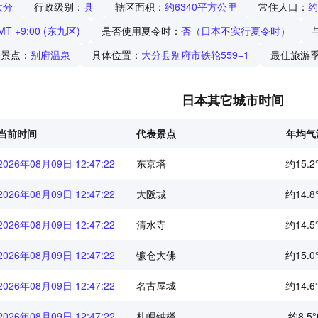
大分
行政级别：
县
辖区面积：
约6340平方公里
常住人口：
约
MT +9:00 (东九区)
是否使用夏令时：
否（日本不实行夏令时）
表景点：
别府温泉
具体位置：
大分县别府市铁轮559−1
最佳旅游
日本其它城市时间
当前时间
代表景点
年均气
2026年08月09日 12:47:22
东京塔
约15.2
2026年08月09日 12:47:22
大阪城
约14.8
2026年08月09日 12:47:22
清水寺
约14.5
2026年08月09日 12:47:22
镰仓大佛
约15.0
2026年08月09日 12:47:22
名古屋城
约14.6
2026年08月09日 12:47:22
札幌钟楼
约8.5°