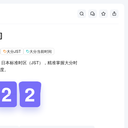
间
大分JST
大分当前时间
 日本标准时区（JST），精准掌握大分时
度。
1
2
2
2
3
3