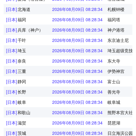
[日本]
北海道
2026年08月09日 08:28:34
札幌钟楼
[日本]
福冈
2026年08月09日 08:28:34
福冈塔
[日本]
兵库（神户）
2026年08月09日 08:28:34
神户港塔
[日本]
千叶
2026年08月09日 08:28:34
东京迪士尼
[日本]
埼玉
2026年08月09日 08:28:34
埼玉超级竞技
[日本]
奈良
2026年08月09日 08:28:34
东大寺
[日本]
三重
2026年08月09日 08:28:34
伊势神宫
[日本]
静冈
2026年08月09日 08:28:34
富士山
[日本]
长野
2026年08月09日 08:28:34
善光寺
[日本]
岐阜
2026年08月09日 08:28:34
岐阜城
[日本]
和歌山
2026年08月09日 08:28:34
熊野本宫大社
[日本]
滋贺
2026年08月09日 08:28:34
琵琶湖
[日本]
茨城
2026年08月09日 08:28:34
日立海滨公园