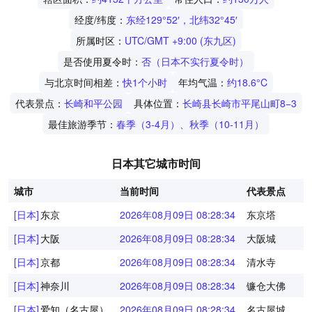
经度/纬度：
东经129°52′，北纬32°45′
所属时区：
UTC/GMT +9:00 (东九区)
是否使用夏令时：
否（日本不实行夏令时）
与北京时间相差：
快1个小时
年均气温：
约18.6°C
代表景点：
长崎和平公园
具体位置：
长崎县长崎市平尾山町8−3
最佳旅游季节：
春季（3-4月）、秋季（10-11月）
日本其它城市时间
城市
当前时间
代表景点
[日本]
东京
2026年08月09日 08:28:34
东京塔
[日本]
大阪
2026年08月09日 08:28:34
大阪城
[日本]
京都
2026年08月09日 08:28:34
清水寺
[日本]
神奈川
2026年08月09日 08:28:34
镰仓大佛
[日本]
爱知（名古屋）
2026年08月09日 08:28:34
名古屋城