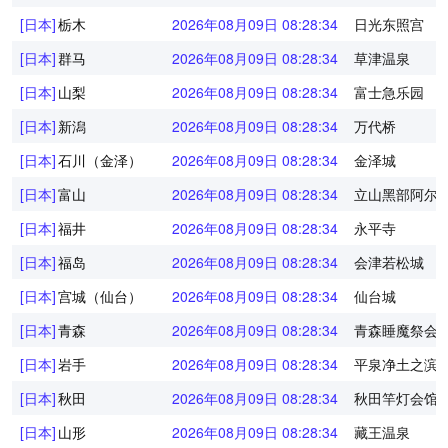
[日本]
栃木
2026年08月09日 08:28:34
日光东照宫
[日本]
群马
2026年08月09日 08:28:34
草津温泉
[日本]
山梨
2026年08月09日 08:28:34
富士急乐园
[日本]
新潟
2026年08月09日 08:28:34
万代桥
[日本]
石川（金泽）
2026年08月09日 08:28:34
金泽城
[日本]
富山
2026年08月09日 08:28:34
立山黑部阿尔
[日本]
福井
2026年08月09日 08:28:34
永平寺
[日本]
福岛
2026年08月09日 08:28:34
会津若松城
[日本]
宫城（仙台）
2026年08月09日 08:28:34
仙台城
[日本]
青森
2026年08月09日 08:28:34
青森睡魔祭会
[日本]
岩手
2026年08月09日 08:28:34
平泉净土之滨
[日本]
秋田
2026年08月09日 08:28:34
秋田竿灯会馆
[日本]
山形
2026年08月09日 08:28:34
藏王温泉