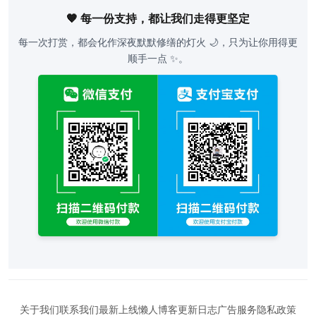
🧡 每一份支持，都让我们走得更坚定
每一次打赏，都会化作深夜默默修缮的灯火 🌙，只为让你用得更
顺手一点 ✨。
关于我们
联系我们
最新上线
懒人博客
更新日志
广告服务
隐私政策