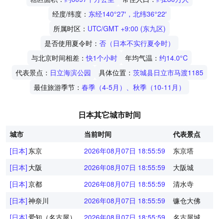
经度/纬度：
东经140°27′，北纬36°22′
所属时区：
UTC/GMT +9:00 (东九区)
是否使用夏令时：
否（日本不实行夏令时）
与北京时间相差：
快1个小时
年均气温：
约14.0°C
代表景点：
日立海滨公园
具体位置：
茨城县日立市马渡1185
最佳旅游季节：
春季（4-5月）、秋季（10-11月）
日本其它城市时间
城市
当前时间
代表景点
[日本]
东京
2026年08月07日 18:55:59
东京塔
[日本]
大阪
2026年08月07日 18:55:59
大阪城
[日本]
京都
2026年08月07日 18:55:59
清水寺
[日本]
神奈川
2026年08月07日 18:55:59
镰仓大佛
[日本]
爱知（名古屋）
2026年08月07日 18:55:59
名古屋城