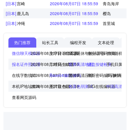
[日本]
宫崎
2026年08月07日 18:55:59
青岛海岸
[日本]
鹿儿岛
2026年08月07日 18:55:59
樱岛
[日本]
冲绳
2026年08月07日 18:55:59
首里城
热门推荐
站长工具
编程开发
文本处理
图
微信聊天模拟器
2026年08月07日 18:55:59
文字转语音工具
法定退休年龄计算器
身份证号码查询
在线随机点
报名证件照处理
2026年08月07日 18:55:59
二维码生成器
世界高清地图
键盘按键检测
手机归属地
在线字数统计
2026年08月07日 18:55:59
Base64编码/解码
图片高清压缩
摩斯密码编码/解码
节日时间倒
本机IP地址查询
2026年08月07日 18:55:59
图片取色器
色盲色弱测试
SVG在线编辑器
中国高清地
查看网页源码