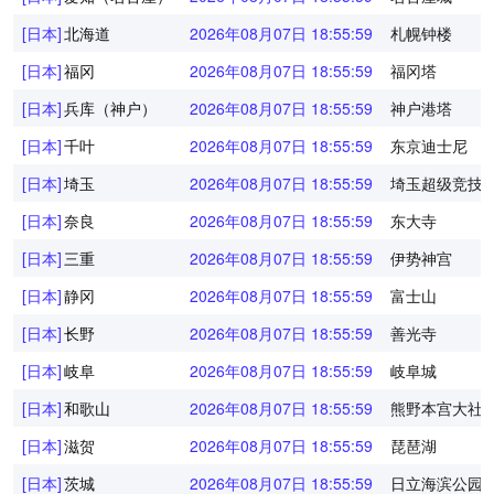
[日本]
北海道
2026年08月07日 18:55:59
札幌钟楼
[日本]
福冈
2026年08月07日 18:55:59
福冈塔
[日本]
兵库（神户）
2026年08月07日 18:55:59
神户港塔
[日本]
千叶
2026年08月07日 18:55:59
东京迪士尼
[日本]
埼玉
2026年08月07日 18:55:59
埼玉超级竞技
[日本]
奈良
2026年08月07日 18:55:59
东大寺
[日本]
三重
2026年08月07日 18:55:59
伊势神宫
[日本]
静冈
2026年08月07日 18:55:59
富士山
[日本]
长野
2026年08月07日 18:55:59
善光寺
[日本]
岐阜
2026年08月07日 18:55:59
岐阜城
[日本]
和歌山
2026年08月07日 18:55:59
熊野本宫大社
[日本]
滋贺
2026年08月07日 18:55:59
琵琶湖
[日本]
茨城
2026年08月07日 18:55:59
日立海滨公园